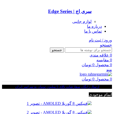
سری اج | Edge Series
لوازم جانبی
درباره ما
تماس با ما
ورود / ثبت نام
جستجو
جستجو
0
علاقه مندی
0
مقایسه
0
محصول
0
تومان
منو
0
محصول
0
تومان
ارسال رایگان سفارشات بالای 5 میلیون تومان به سراسر ایران
اتمام موجودی