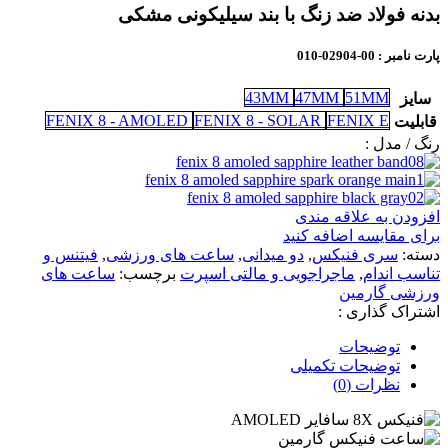
بدنه فولاد ضد زنگ با بند سیلیکونی مشکی
پارت نامبر
: 00-02904-010
43MM
47MM
51MM
سایز
FENIX 8 - AMOLED
FENIX 8 - SOLAR
FENIX E
قابلیت
رنگ / مدل :
افزودن به علاقه مندی
برای مقایسه اضافه کنید
دسته:
سری فنیکس
,
دو میدانی
,
ساعت های ورزشی
,
فیتنس و
تناسب اندام
,
ماجراجویی و مالتی اسپرت
برچسب:
ساعت های
ورزشی گارمین
اشتراک گذاری :
توضیحات
توضیحات تکمیلی
نظرات (0)