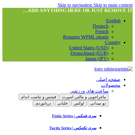
Skip to navigation
Skip to main content
ADD ANYTHING HERE OR JUST REMOVE IT…
English
Deutsch
French
Requires WPML plugin
Country
United States (USD)
Deutschland (EUR)
Japan (JPY)
صفحه اصلی
محصولات
ساعت های ورزشی
ماجراجویی و مالتی اسپرت
فیتنس و تناسب اندام
دو میدانی
لوکس
خلبانی
دریانوردی
سری فنیکس | Fenix Series
سری تکتیکس | Tactix Series