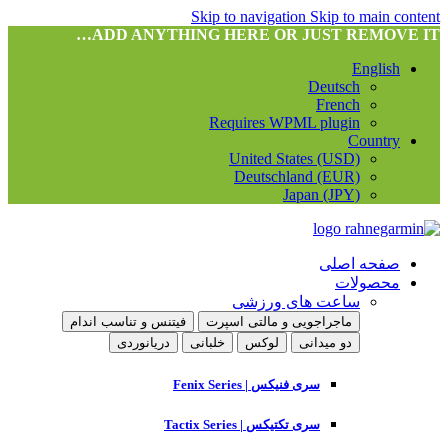
Skip to navigation
Skip to main content
ADD ANYTHING HERE OR JUST REMOVE IT…
English
Deutsch
French
Requires WPML plugin
Country
United States (USD)
Deutschland (EUR)
Japan (JPY)
صفحه اصلی
محصولات
ساعت های ورزشی
ماجراجویی و مالتی اسپرت
فیتنس و تناسب اندام
دو میدانی
لوکس
خلبانی
دریانوردی
سری فنیکس | Fenix Series
سری تکتیکس | Tactix Series