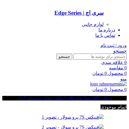
سری اج | Edge Series
لوازم جانبی
درباره ما
تماس با ما
ورود / ثبت نام
جستجو
جستجو
0
علاقه مندی
0
مقایسه
0
محصول
0
تومان
منو
0
محصول
0
تومان
ارسال رایگان سفارشات بالای 5 میلیون تومان به سراسر ایران
اتمام موجودی