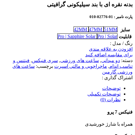
بدنه نقره ای با بند سیلیکونی گرافیتی
پارت نامبر
: 01-02776-010
42MM
47MM
51MM
سایز
Pro | Sapphire Solar
Pro | Solar
قابلیت
رنگ / مدل :
افزودن به علاقه مندی
برای مقایسه اضافه کنید
دسته:
دو میدانی
,
ساعت های ورزشی
,
سری فنیکس
,
فیتنس و
تناسب اندام
,
ماجراجویی و مالتی اسپرت
برچسب:
ساعت های
ورزشی گارمین
اشتراک گذاری :
توضیحات
توضیحات تکمیلی
نظرات (0)
فنیکس 7 پرو
همراه با شارژ خورشیدی