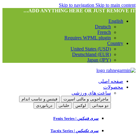
Skip to navigation
Skip to main content
ADD ANYTHING HERE OR JUST REMOVE IT…
English
Deutsch
French
Requires WPML plugin
Country
United States (USD)
Deutschland (EUR)
Japan (JPY)
صفحه اصلی
محصولات
ساعت های ورزشی
ماجراجویی و مالتی اسپرت
فیتنس و تناسب اندام
دو میدانی
لوکس
خلبانی
دریانوردی
سری فنیکس | Fenix Series
سری تکتیکس | Tactix Series