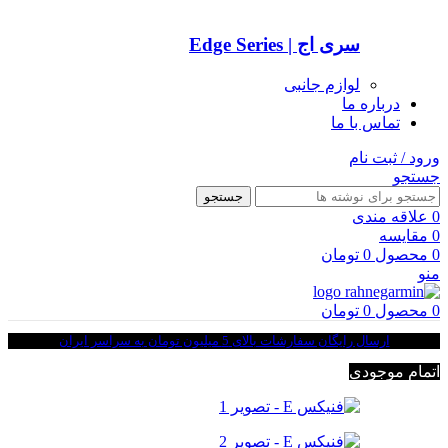
سری اج | Edge Series
لوازم جانبی
درباره ما
تماس با ما
ورود / ثبت نام
جستجو
جستجو
0
علاقه مندی
0
مقایسه
0
محصول
0
تومان
منو
0
محصول
0
تومان
ارسال رایگان سفارشات بالای 5 میلیون تومان به سراسر ایران
اتمام موجودی