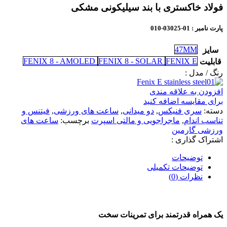
فولاد خاکستری با بند سیلیکونی مشکی
پارت نامبر
: 01-03025-010
47MM
سایز
FENIX 8 - AMOLED
FENIX 8 - SOLAR
FENIX E
قابلیت
رنگ / مدل :
افزودن به علاقه مندی
برای مقایسه اضافه کنید
دسته:
سری فنیکس
,
دو میدانی
,
ساعت های ورزشی
,
فیتنس و
تناسب اندام
,
ماجراجویی و مالتی اسپرت
برچسب:
ساعت های
ورزشی گارمین
اشتراک گذاری :
توضیحات
توضیحات تکمیلی
نظرات (0)
یک همراه قدرتمند برای تمرینات سخت