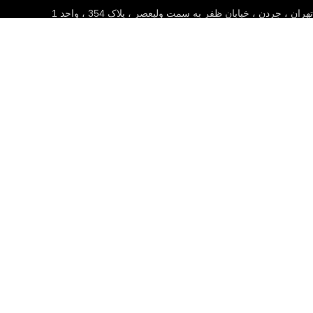
تهران ، جردن ، خیابان ظفر به سمت ولیعصر ، پلاک 354 ، واحد 1
فضای مجازی
قدرت گرفته از تیم تخصصی طراحی سایت
پرشین گارمین
2023
ما از کوکی ها (cookie) برای بهبود تجربه شما در وب سایت خود استفاده
می کنیم. ادامه استفاده از این وب سایت به منزله موافقت با کوکی ها