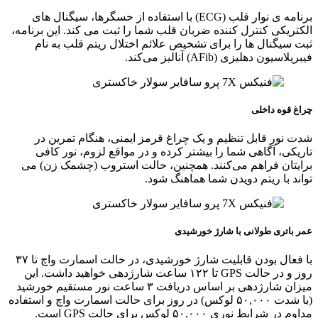
برنامه‌ ی نوار قلب (ECG) با استفاده از حسگرها، سیگنال‌ های
الکتریکی کنترل کننده ضربان قلب شما را ثبت می‌ کند. این برنامه،
ثبت سیگنال‌ ها را برای تشخیص علائم اختلال ریتم قلب به نام
فیبریلاسیون دهلیزی (AFib) آنالیز می‌کند.
چراغ قوه داخلی
شدت نور قابل تنظیم و یک چراغ قرمز ایمنی، هنگام تمرین در
تاریکی، آگاهی شما را بیشتر کرده و در مواقع لزوم، نور کافی
برایتان فراهم می‌کنند. همچنین، حالت استروب (چشمک‌ زن) می‌
تواند با ریتم دویدن شما هماهنگ شود.
عمر باتری طولانی با شارژ خورشیدی
با فعال بودن قابلیت شارژ خورشیدی، در حالت اسمارت واچ تا ۳۷
روز و در حالت GPS تا ۱۲۲ ساعت شارژدهی خواهید داشت. این
میزان شارژدهی بر اساس دریافت ۳ ساعت نور مستقیم خورشید
(با شدت ۵۰,۰۰۰ لوکس) در روز برای حالت اسمارت واچ و استفاده
مداوم در شرایط نوری ۵۰,۰۰۰ لوکس برای حالت GPS است.