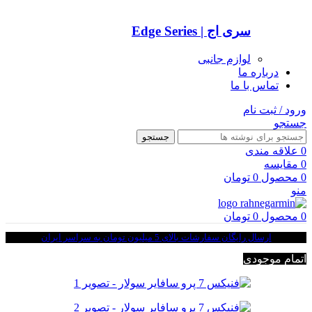
سری اج | Edge Series
لوازم جانبی
درباره ما
تماس با ما
ورود / ثبت نام
جستجو
جستجو
0
علاقه مندی
0
مقایسه
0
محصول
0
تومان
منو
0
محصول
0
تومان
ارسال رایگان سفارشات بالای 5 میلیون تومان به سراسر ایران
اتمام موجودی