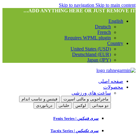
Skip to navigation
Skip to main content
ADD ANYTHING HERE OR JUST REMOVE IT…
English
Deutsch
French
Requires WPML plugin
Country
United States (USD)
Deutschland (EUR)
Japan (JPY)
صفحه اصلی
محصولات
ساعت های ورزشی
ماجراجویی و مالتی اسپرت
فیتنس و تناسب اندام
دو میدانی
لوکس
خلبانی
دریانوردی
سری فنیکس | Fenix Series
سری تکتیکس | Tactix Series