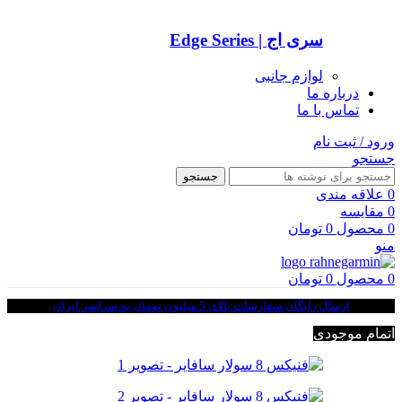
سری اج | Edge Series
لوازم جانبی
درباره ما
تماس با ما
ورود / ثبت نام
جستجو
جستجو
0
علاقه مندی
0
مقایسه
0
محصول
0
تومان
منو
0
محصول
0
تومان
ارسال رایگان سفارشات بالای 5 میلیون تومان به سراسر ایران
اتمام موجودی