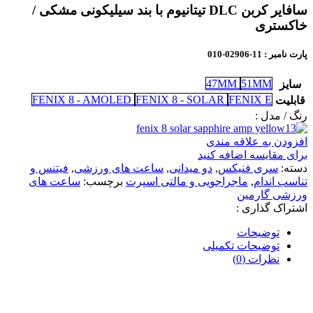
سافایر کربن DLC تیتانیوم با بند سیلیکونی مشکی /
خاکستری
پارت نامبر
: 11-02906-010
47MM
51MM
سایز
FENIX 8 - AMOLED
FENIX 8 - SOLAR
FENIX E
قابلیت
رنگ / مدل :
افزودن به علاقه مندی
برای مقایسه اضافه کنید
دسته:
سری فنیکس
,
دو میدانی
,
ساعت های ورزشی
,
فیتنس و
تناسب اندام
,
ماجراجویی و مالتی اسپرت
برچسب:
ساعت های
ورزشی گارمین
اشتراک گذاری :
توضیحات
توضیحات تکمیلی
نظرات (0)