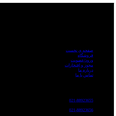
گروه بازرگانی ره نگار
مجموعه
ره نگار
با پیشینه ای قدرتمند در حوزه ی تکنولوژی جی پی اس 
امتداد مسیر توسعه کسب و کار با معرفی محصولات
گارمین
در ایران
دسترسی سریع
صفحه ی نخست
فروشگاه
ورود/عضویت
مجوز و افتخارات
درباره ما
تماس با ما
تماس با ما
تلفن تماس :
021-88923655
فکس :
021-88923656
پست الکترونکی :