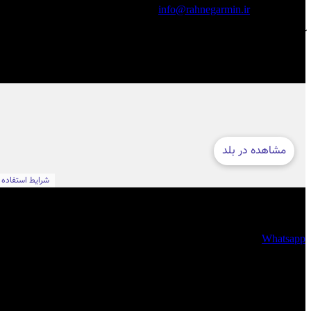
info@rahnegarmin.ir
آدرس مجموعه ره نگار
تهران ، جردن ، خیابان ظفر به سمت ولیعصر ، پلاک 354 ، واحد 1
فضای مجازی
Whatsapp