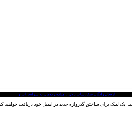
ارسال رایگان سفارشات بالای 5 میلیون تومان به سراسر ایران
نید. یک لینک برای ساختن گذرواژه جدید در ایمیل خود دریافت خواهید کر