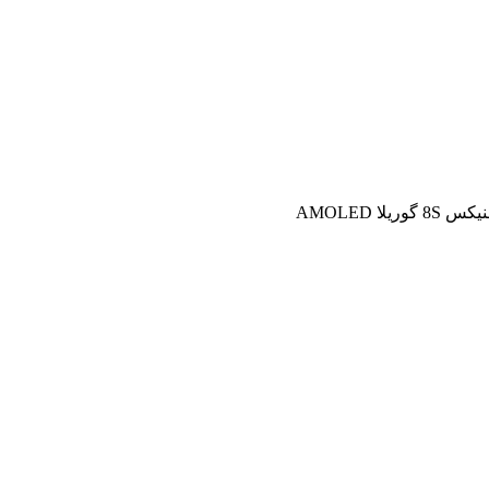
س 8S گوریلا AMOLED