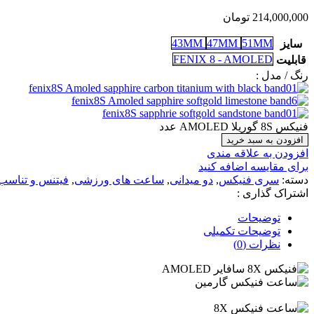
214,000,000
تومان
43MM
47MM
51MM
سایز
FENIX 8 - AMOLED
قابلیت
رنگ / مدل :
فنیکس 8S گوریلا AMOLED عدد
افزودن به سبد خرید
افزودن به علاقه مندی
برای مقایسه اضافه کنید
دسته:
سری فنیکس
,
دو میدانی
,
ساعت های ورزشی
,
فیتنس و تناسب 
اشتراک گذاری :
توضیحات
توضیحات تکمیلی
نظرات (0)