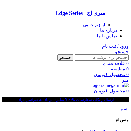
سری اج | Edge Series
لوازم جانبی
درباره ما
تماس با ما
ورود / ثبت نام
جستجو
جستجو
0
علاقه مندی
0
مقایسه
0
محصول
0
تومان
منو
0
محصول
0
تومان
ارسال رایگان سفارشات بالای 5 میلیون تومان به سراسر ایران
بستن
جنس لنز