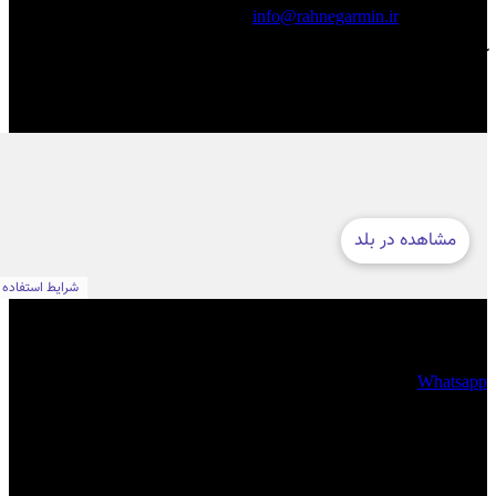
info@rahnegarmin.ir
آدرس مجموعه ره نگار
تهران ، جردن ، خیابان ظفر به سمت ولیعصر ، پلاک 354 ، واحد 1
فضای مجازی
Whatsapp