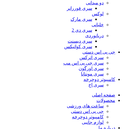
دو میدانی
سری فوررانر
لوکس
سری مارک
خلبانی
سری دی 2
دریانوردی
سری دیسنت
سری کواتیکس
جی پی اس دستی
سری اترکس
سری جی پی اس مپ
سری اورگون
سری مونتانا
کامپیوتر دوچرخه
سری اج
صفحه اصلی
محصولات
ساعت های ورزشی
جی پی اس دستی
کامپیوتر دوچرخه
لوازم جانبی
درباره ما