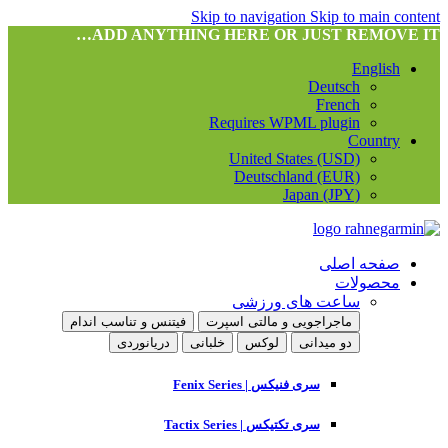
Skip to navigation
Skip to main content
ADD ANYTHING HERE OR JUST REMOVE IT…
English
Deutsch
French
Requires WPML plugin
Country
United States (USD)
Deutschland (EUR)
Japan (JPY)
صفحه اصلی
محصولات
ساعت های ورزشی
ماجراجویی و مالتی اسپرت
فیتنس و تناسب اندام
دو میدانی
لوکس
خلبانی
دریانوردی
سری فنیکس | Fenix Series
سری تکتیکس | Tactix Series