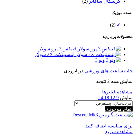
کریستال سافایر
(2)
نسخه موزیک
(2)
✔
محصولات پر بازدید
فنیکس 7 پرو سولار
اینستینکت 2X سولار
ونو 3
خانه
ساعت های ورزشی
دریانوردی
نمایش همه 2 نتیجه
مشاهده فیلترها
نمایش
9
12
18
24
اتمام موجودی
برای مقایسه اضافه کنید
مشاهده سریع