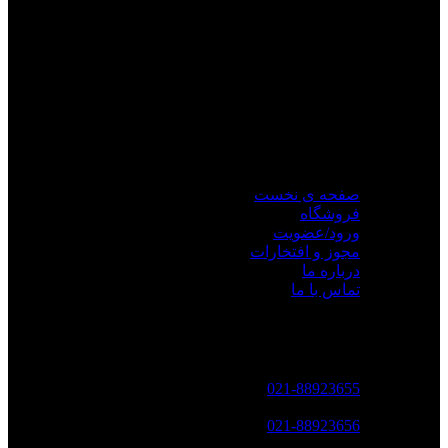
مجموعه
ره نگار
با پیشینه ای قدرتمند در حوزه ی تکنولوژی جی پی
اس با ارائه نرم افزار مدیریت و کنترل بر ناوگان و انواع ردیاب های
خودرویی ، موتور سیکلت ، شخصی ، کالا و ... شروع به کار کرده و
در امتداد مسیر توسعه کسب و کار با معرفی محصولات
گارمین
در
ایران به صورت کاملا انحصاری در این زمینه بیش از پیش شناخته
شده است.
دسترسی سریع
صفحه ی نخست
فروشگاه
ورود/عضویت
مجوز و افتخارات
درباره ما
تماس با ما
تماس با ما
تلفن تماس :
021-88923655
فکس :
021-88923656
پست الکترونکی :