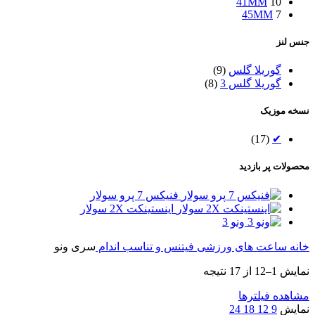
41MM
10
45MM
7
جنس لنز
گوریلا گلس
(9)
گوریلا گلس 3
(8)
نسخه موزیک
(17)
✔
محصولات پر بازدید
فنیکس 7 پرو سولار
اینستینکت 2X سولار
ونو 3
خانه
ساعت های ورزشی
فیتنس و تناسب اندام
سری ونو
نمایش 1–12 از 17 نتیجه
مشاهده فیلترها
نمایش
9
12
18
24