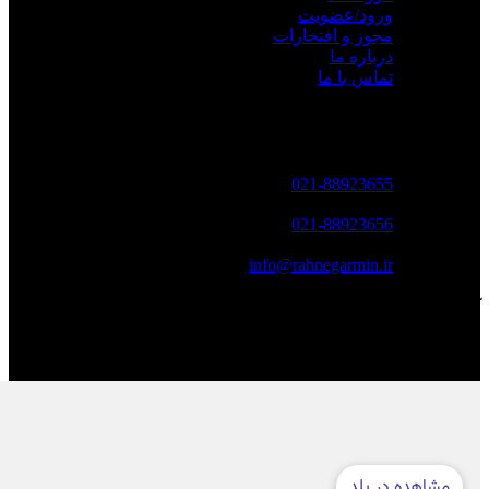
ورود/عضویت
مجوز و افتخارات
درباره ما
تماس با ما
تماس با ما
تلفن تماس :
021-88923655
فکس :
021-88923656
پست الکترونکی :
info@rahnegarmin.ir
آدرس مجموعه ره نگار
تهران ، جردن ، خیابان ظفر به سمت ولیعصر ، پلاک 354 ، واحد 1