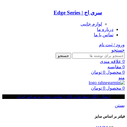
سری اج | Edge Series
لوازم جانبی
درباره ما
تماس با ما
ورود / ثبت نام
جستجو
جستجو
0
علاقه مندی
0
مقایسه
0
محصول
0
تومان
منو
0
محصول
0
تومان
ارسال رایگان سفارشات بالای 5 میلیون تومان به سراسر ایران
بستن
فیلتر بر اساس سایز