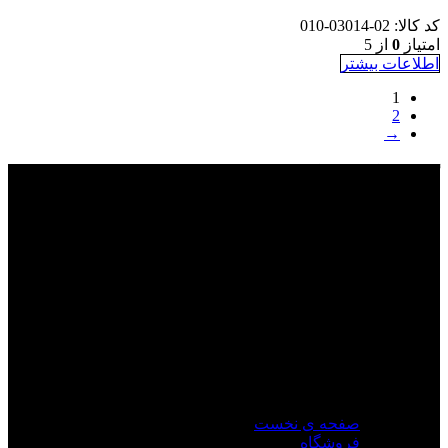
کد کالا:
02-03014-010
امتیاز
0
از 5
اطلاعات بیشتر
1
2
→
گروه بازرگانی ره نگار
مجموعه
ره نگار
با پیشینه ای قدرتمند در حوزه ی تکنولوژی جی پی
اس با ارائه نرم افزار مدیریت و کنترل بر ناوگان و انواع ردیاب های
خودرویی ، موتور سیکلت ، شخصی ، کالا و ... شروع به کار کرده و
در امتداد مسیر توسعه کسب و کار با معرفی محصولات
گارمین
در
ایران به صورت کاملا انحصاری در این زمینه بیش از پیش شناخته
شده است.
دسترسی سریع
صفحه ی نخست
فروشگاه