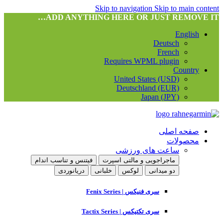
Skip to navigation
Skip to main content
ADD ANYTHING HERE OR JUST REMOVE IT…
English
Deutsch
French
Requires WPML plugin
Country
United States (USD)
Deutschland (EUR)
Japan (JPY)
صفحه اصلی
محصولات
ساعت های ورزشی
ماجراجویی و مالتی اسپرت
فیتنس و تناسب اندام
دو میدانی
لوکس
خلبانی
دریانوردی
سری فنیکس | Fenix Series
سری تکتیکس | Tactix Series