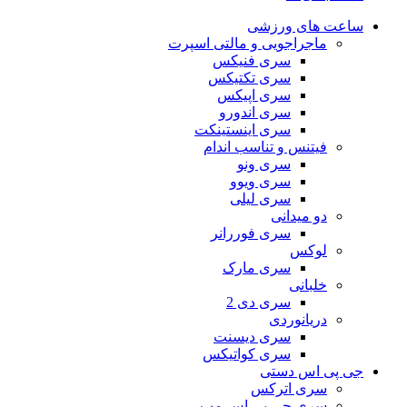
ساعت های ورزشی
ماجراجویی و مالتی اسپرت
سری فنیکس
سری تکتیکس
سری اپیکس
سری اندورو
سری اینستینکت
فیتنس و تناسب اندام
سری ونو
سری ویوو
سری لیلی
دو میدانی
سری فوررانر
لوکس
سری مارک
خلبانی
سری دی 2
دریانوردی
سری دیسنت
سری کواتیکس
جی پی اس دستی
سری اترکس
سری جی پی اس مپ