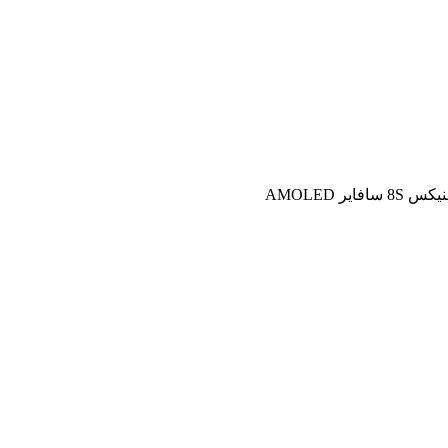
س 8S سافایر AMOLED