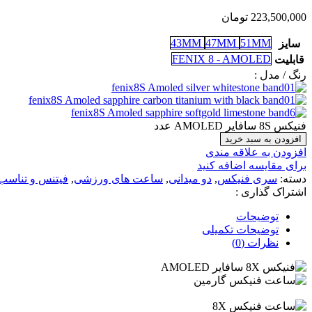
223,500,000
تومان
43MM
47MM
51MM
سایز
FENIX 8 - AMOLED
قابلیت
رنگ / مدل :
فنیکس 8S سافایر AMOLED عدد
افزودن به سبد خرید
افزودن به علاقه مندی
برای مقایسه اضافه کنید
دسته:
سری فنیکس
,
دو میدانی
,
ساعت های ورزشی
,
فیتنس و تناسب 
اشتراک گذاری :
توضیحات
توضیحات تکمیلی
نظرات (0)