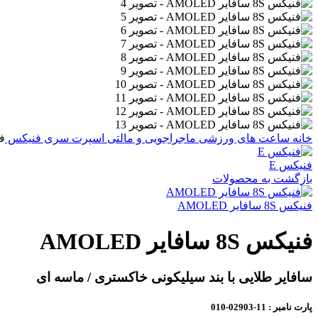
خانه
ساعت های ورزشی
ماجراجویی و مالتی اسپرت
سری فنیکس
فنیک
فنیکس E
بازگشت به محصولات
فنیکس 8S سافایر AMOLED
فنیکس 8S سافایر AMOLED
سافایر طلایی با بند سیلیکونی خاکستری / ماسه ای
پارت نامبر
: 11-02903-010