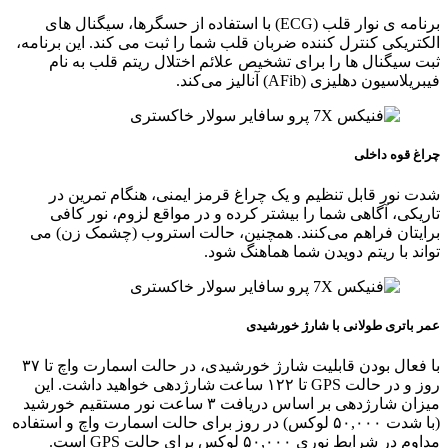
برنامه‌ ی نوار قلب (ECG) با استفاده از حسگرها، سیگنال‌ های
الکتریکی کنترل کننده ضربان قلب شما را ثبت می‌ کند. این برنامه،
ثبت سیگنال‌ ها را برای تشخیص علائم اختلال ریتم قلب به نام
فیبریلاسیون دهلیزی (AFib) آنالیز می‌کند.
چراغ قوه داخلی
شدت نور قابل تنظیم و یک چراغ قرمز ایمنی، هنگام تمرین در
تاریکی، آگاهی شما را بیشتر کرده و در مواقع لزوم، نور کافی
برایتان فراهم می‌کنند. همچنین، حالت استروب (چشمک‌ زن) می‌
تواند با ریتم دویدن شما هماهنگ شود.
عمر باتری طولانی با شارژ خورشیدی
با فعال بودن قابلیت شارژ خورشیدی، در حالت اسمارت واچ تا ۳۷
روز و در حالت GPS تا ۱۲۲ ساعت شارژدهی خواهید داشت. این
میزان شارژدهی بر اساس دریافت ۳ ساعت نور مستقیم خورشید
(با شدت ۵۰,۰۰۰ لوکس) در روز برای حالت اسمارت واچ و استفاده
مداوم در شرایط نوری ۵۰,۰۰۰ لوکس برای حالت GPS است.