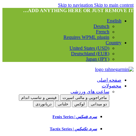
Skip to navigation
Skip to main content
ADD ANYTHING HERE OR JUST REMOVE IT…
English
Deutsch
French
Requires WPML plugin
Country
United States (USD)
Deutschland (EUR)
Japan (JPY)
صفحه اصلی
محصولات
ساعت های ورزشی
ماجراجویی و مالتی اسپرت
فیتنس و تناسب اندام
دو میدانی
لوکس
خلبانی
دریانوردی
سری فنیکس | Fenix Series
سری تکتیکس | Tactix Series