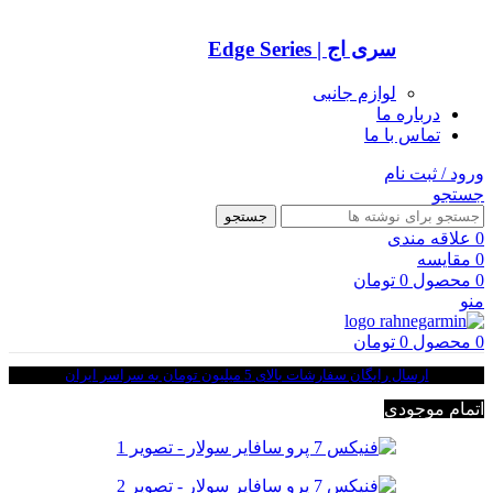
سری اج | Edge Series
لوازم جانبی
درباره ما
تماس با ما
ورود / ثبت نام
جستجو
جستجو
0
علاقه مندی
0
مقایسه
0
محصول
0
تومان
منو
0
محصول
0
تومان
ارسال رایگان سفارشات بالای 5 میلیون تومان به سراسر ایران
اتمام موجودی