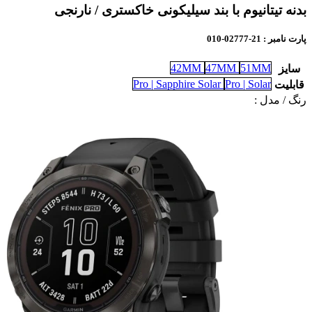
بدنه تیتانیوم با بند سیلیکونی خاکستری / نارنجی
پارت نامبر
: 21-02777-010
42MM
47MM
51MM
سایز
Pro | Sapphire Solar
Pro | Solar
قابلیت
رنگ / مدل :