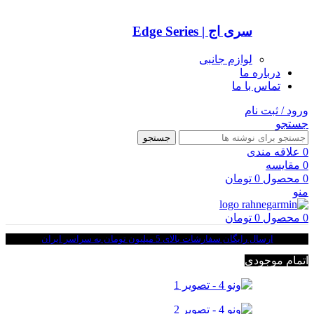
سری اج | Edge Series
لوازم جانبی
درباره ما
تماس با ما
ورود / ثبت نام
جستجو
جستجو
0
علاقه مندی
0
مقایسه
0
محصول
0
تومان
منو
0
محصول
0
تومان
ارسال رایگان سفارشات بالای 5 میلیون تومان به سراسر ایران
اتمام موجودی