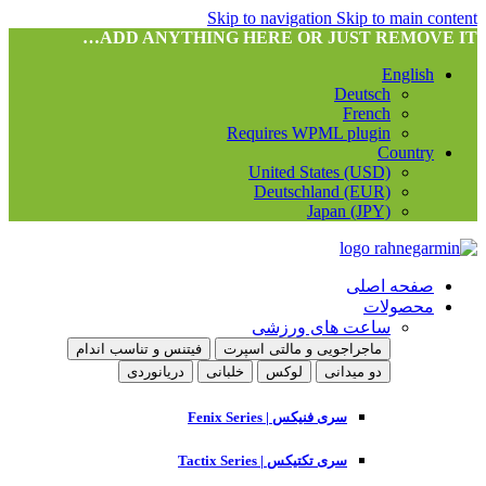
Skip to navigation
Skip to main content
ADD ANYTHING HERE OR JUST REMOVE IT…
English
Deutsch
French
Requires WPML plugin
Country
United States (USD)
Deutschland (EUR)
Japan (JPY)
صفحه اصلی
محصولات
ساعت های ورزشی
ماجراجویی و مالتی اسپرت
فیتنس و تناسب اندام
دو میدانی
لوکس
خلبانی
دریانوردی
سری فنیکس | Fenix Series
سری تکتیکس | Tactix Series