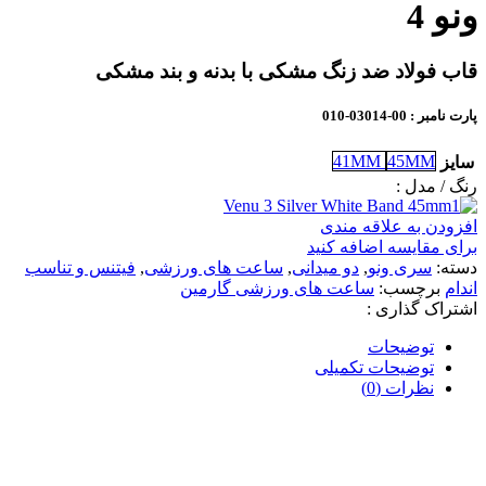
ونو 4
قاب فولاد ضد زنگ مشکی با بدنه و بند مشکی
پارت نامبر
: 00-03014-010
41MM
45MM
سایز
رنگ / مدل :
افزودن به علاقه مندی
برای مقایسه اضافه کنید
دسته:
سری ونو
,
دو میدانی
,
ساعت های ورزشی
,
فیتنس و تناسب
اندام
برچسب:
ساعت های ورزشی گارمین
اشتراک گذاری :
توضیحات
توضیحات تکمیلی
نظرات (0)