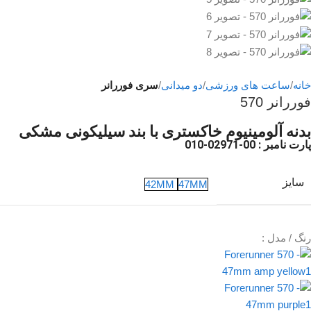
خانه
ساعت های ورزشی
دو میدانی
سری فوررانر
فوررانر 570
بدنه آلومینیوم خاکستری با بند سیلیکونی مشکی
پارت نامبر
: 00-02971-010
سایز
42MM
47MM
رنگ / مدل :