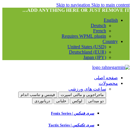
Skip to navigation
Skip to main content
ADD ANYTHING HERE OR JUST REMOVE IT…
English
Deutsch
French
Requires WPML plugin
Country
United States (USD)
Deutschland (EUR)
Japan (JPY)
صفحه اصلی
محصولات
ساعت های ورزشی
ماجراجویی و مالتی اسپرت
فیتنس و تناسب اندام
دو میدانی
لوکس
خلبانی
دریانوردی
سری فنیکس | Fenix Series
سری تکتیکس | Tactix Series