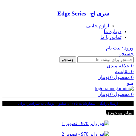
سری اج | Edge Series
لوازم جانبی
درباره ما
تماس با ما
ورود / ثبت نام
جستجو
جستجو
0
علاقه مندی
0
مقایسه
0
محصول
0
تومان
منو
0
محصول
0
تومان
ارسال رایگان سفارشات بالای 5 میلیون تومان به سراسر ایران
اتمام موجودی