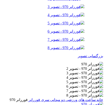
بزرگنمایی تصویر
خانه
ساعت های ورزشی
دو میدانی
سری فوررانر
فوررانر 970