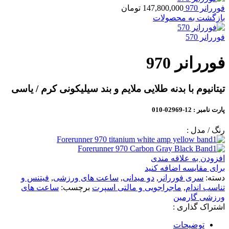
فوررانر 970
147,800,000
تومان
بازگشت به محصولات
فوررانر 570
فوررانر 970
تیتانیوم با بدنه طلایی ملایم و بند سیلیکونی کرم / یاسی
پارت نامبر
: 12-02969-010
رنگ / مدل :
افزودن به علاقه مندی
برای مقایسه اضافه کنید
دسته:
سری فوررانر
,
دو میدانی
,
ساعت های ورزشی
,
فیتنس و
تناسب اندام
,
ماجراجویی و مالتی اسپرت
برچسب:
ساعت های
ورزشی گارمین
اشتراک گذاری :
توضیحات