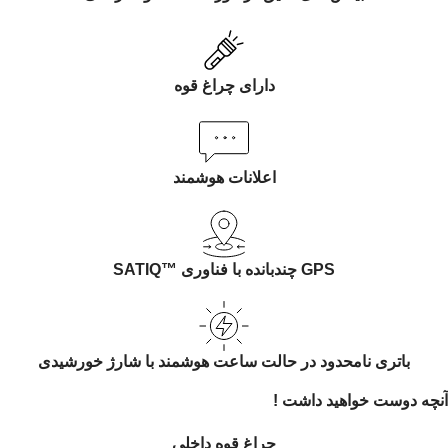
دارای چراغ قوه
اعلانات هوشمند
GPS چندبانده با فناوری SATIQ™‎
باتری نامحدود در حالت ساعت هوشمند با شارژ خورشیدی
آنچه دوست خواهید داشت !
چراغ قوه داخلی