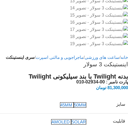
خانه
ساعت های ورزشی
ماجراجویی و مالتی اسپرت
سری اینستینکت
اینستینکت 3 سولار
بدنه Twilight با بند سیلیکونی Twilight
پارت نامبر
: 00-02934-010
81,300,000
تومان
سایز
45MM
50MM
قابلیت
AMOLED
SOLAR