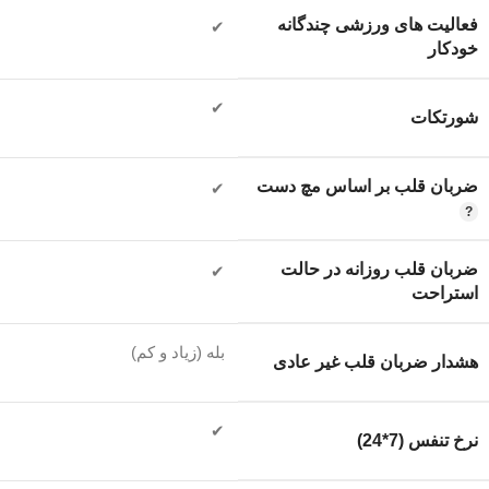
فعالیت های ورزشی چندگانه
✔
خودکار
✔
شورتکات
ضربان قلب بر اساس مچ دست
✔
ضربان قلب روزانه در حالت
✔
استراحت
بله (زیاد و کم)
هشدار ضربان قلب غیر عادی
✔
نرخ تنفس (7*24)