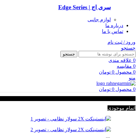
سری اج | Edge Series
لوازم جانبی
درباره ما
تماس با ما
ورود / ثبت نام
جستجو
جستجو
0
علاقه مندی
0
مقایسه
0
محصول
0
تومان
منو
0
محصول
0
تومان
اتمام موجودی