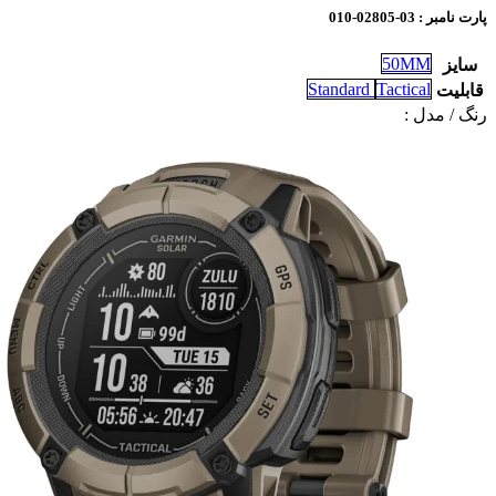
پارت نامبر
: 03-02805-010
50MM
سایز
Standard
Tactical
قابلیت
رنگ / مدل :