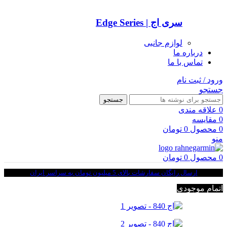
سری اج | Edge Series
لوازم جانبی
درباره ما
تماس با ما
ورود / ثبت نام
جستجو
جستجو
0
علاقه مندی
0
مقایسه
0
محصول
0
تومان
منو
0
محصول
0
تومان
ارسال رایگان سفارشات بالای 5 میلیون تومان به سراسر ایران
اتمام موجودی