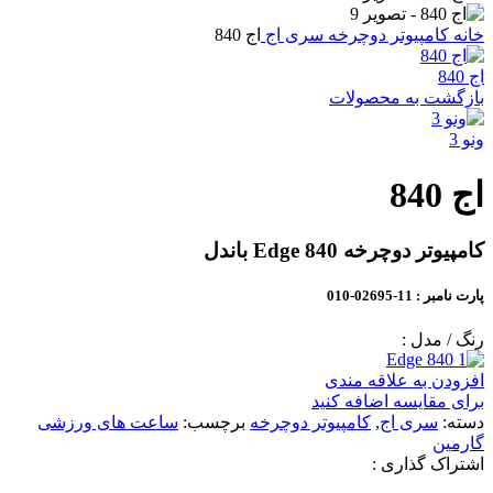
خانه
کامپیوتر دوچرخه
سری اج
اج 840
اج 840
بازگشت به محصولات
ونو 3
اج 840
کامپیوتر دوچرخه Edge 840 باندل
پارت نامبر
: 11-02695-010
رنگ / مدل :
افزودن به علاقه مندی
برای مقایسه اضافه کنید
دسته:
سری اج
,
کامپیوتر دوچرخه
برچسب:
ساعت های ورزشی
گارمین
اشتراک گذاری :