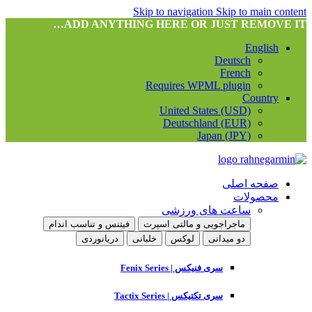
Skip to navigation
Skip to main content
ADD ANYTHING HERE OR JUST REMOVE IT…
English
Deutsch
French
Requires WPML plugin
Country
United States (USD)
Deutschland (EUR)
Japan (JPY)
صفحه اصلی
محصولات
ساعت های ورزشی
ماجراجویی و مالتی اسپرت
فیتنس و تناسب اندام
دو میدانی
لوکس
خلبانی
دریانوردی
سری فنیکس | Fenix Series
سری تکتیکس | Tactix Series