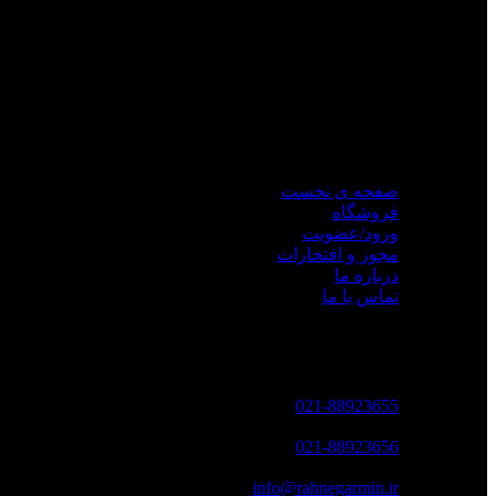
مجموعه
ره نگار
با پیشینه ای قدرتمند در حوزه ی تکنولوژی جی پی اس 
امتداد مسیر توسعه کسب و کار با معرفی محصولات
گارمین
در ایران
دسترسی سریع
صفحه ی نخست
فروشگاه
ورود/عضویت
مجوز و افتخارات
درباره ما
تماس با ما
تماس با ما
تلفن تماس :
021-88923655
فکس :
021-88923656
پست الکترونکی :
info@rahnegarmin.ir