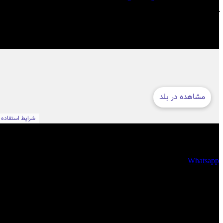
آدرس مجموعه ره نگار
تهران ، جردن ، خیابان ظفر به سمت ولیعصر ، پلاک 354 ، واحد 1
فضای مجازی
Whatsapp