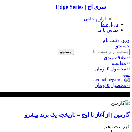
سری اج | Edge Series
لوازم جانبی
درباره ما
تماس با ما
ورود / ثبت نام
جستجو
جستجو
0
علاقه مندی
0
مقایسه
0
محصول
0
تومان
منو
0
محصول
0
تومان
گارمین | از آغاز تا اوج – تاریخچه یک برند پیشرو
فهرست محتوا